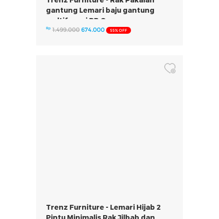
gantung Lemari baju gantung
multifungsi RB Onyx
Rp
1.499.000
674.000
55% OFF
Trenz Furniture - Lemari Hijab 2
Pintu Minimalis Rak Jilbab dan