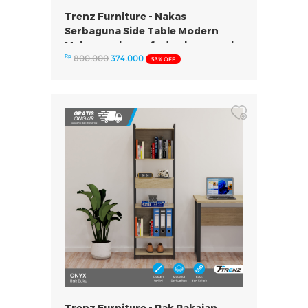
Trenz Furniture - Nakas
Serbaguna Side Table Modern
Meja samping sofa dan kasur meja
Rp
800.000
374.000
sudut Onyx
53% OFF
Trenz Furniture - Rak Pakaian