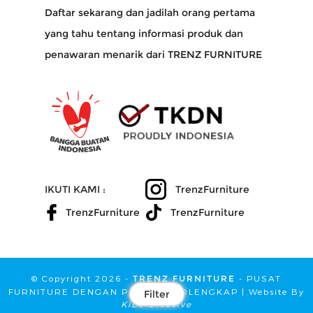
Daftar sekarang dan jadilah orang pertama
yang tahu tentang informasi produk dan
penawaran menarik dari TRENZ FURNITURE
IKUTI KAMI :
TrenzFurniture
Akun
TrenzFurniture
TrenzFurniture
Wishlist
© Copyright 2026 -
TRENZ FURNITURE
- PUSAT
Keranjang
FURNITURE DENGAN PILIHAN TERLENGKAP | Website By
Filter
Kibo Creative